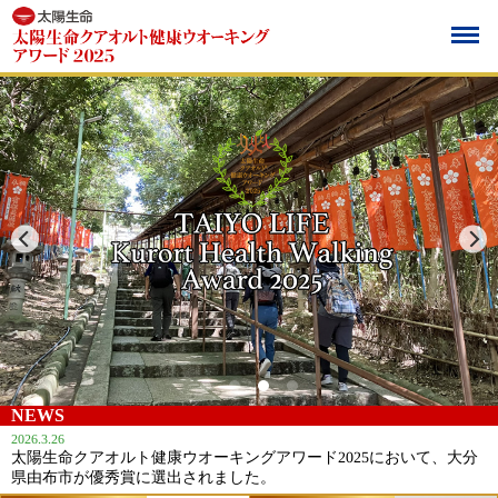
NEWS
2026.3.26
太陽生命クアオルト健康ウオーキングアワード2025において、大分
県由布市が優秀賞に選出されました。