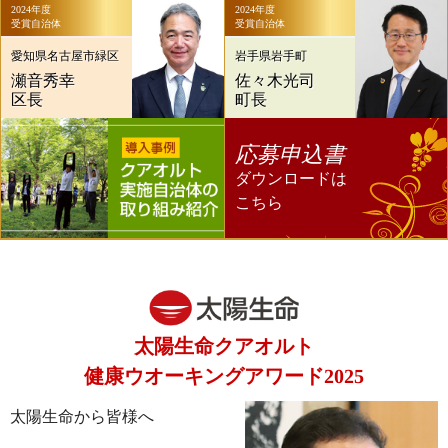
2024年度
2024年度
受賞自治体
受賞自治体
愛知県名古屋市緑区
岩手県岩手町
佐々木光司
瀬音秀幸
町長
区長
応募申込書
ダウンロードは
こちら
太陽生命クアオルト
健康ウオーキングアワード2025
太陽生命から皆様へ